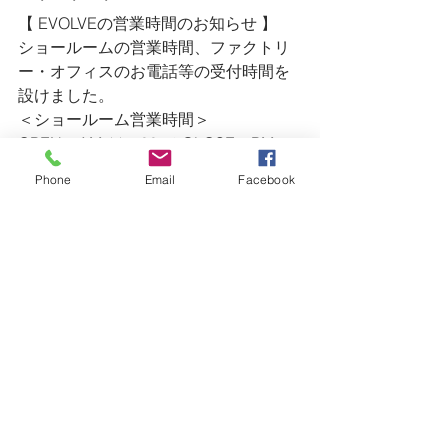
【 EVOLVEの営業時間のお知らせ 】
ショールームの営業時間、ファクトリ
ー・オフィスのお電話等の受付時間を
設けました。
＜ショールーム営業時間＞
OPEN・AM 11：00 ／ CLOSE・PM 
5:00
Phone
Email
Facebook
定休日・木曜日／金曜日
＜ファクトリー・オフィス＞
AM 9：00 〜 PM 7:00
TEL・0475-47-4623 ／ FAX・0475-47-
4628
※ ショールームの営業時間外のお問い
合わせ等（急なリペア等）は、
　上記連絡先にご連絡ください。
ー・ー・ー・ー・ー・ー・ー・ー・
ー・ー・ー・ー・ー・ー・ー・ー・