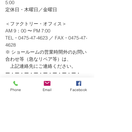
5:00
定休日・木曜日／金曜日
＜ファクトリー・オフィス＞
AM 9：00 〜 PM 7:00
TEL・0475-47-4623 ／ FAX・0475-47-
4628
※ ショールームの営業時間外のお問い
合わせ等（急なリペア等）は、
　上記連絡先にご連絡ください。
ー・ー・ー・ー・ー・ー・ー・ー・
ー・ー・ー・ー・ー・ー・ー・ー・
ー・ー・ー・ー
Phone
Email
Facebook
Factory