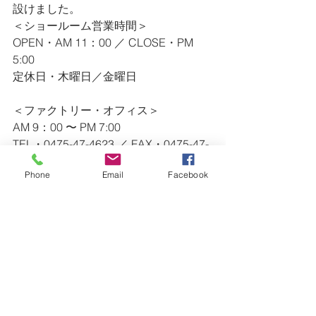
設けました。
＜ショールーム営業時間＞
OPEN・AM 11：00 ／ CLOSE・PM 
5:00
定休日・木曜日／金曜日
＜ファクトリー・オフィス＞
AM 9：00 〜 PM 7:00
TEL・0475-47-4623 ／ FAX・0475-47-
4628
Phone
Email
Facebook
※ ショールームの営業時間外のお問い
合わせ等（急なリペア等）は、
　上記連絡先にご連絡ください。
ー・ー・ー・ー・ー・ー・ー・ー・
ー・ー・ー・ー・ー・ー・ー・ー・
ー・ー・ー・ー
Surfboards
Citywave