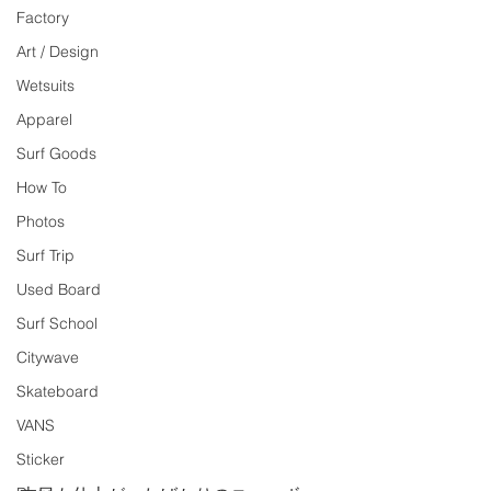
Factory
Art / Design
Wetsuits
Apparel
Surf Goods
How To
Photos
Surf Trip
Used Board
Surf School
Citywave
Skateboard
VANS
Sticker