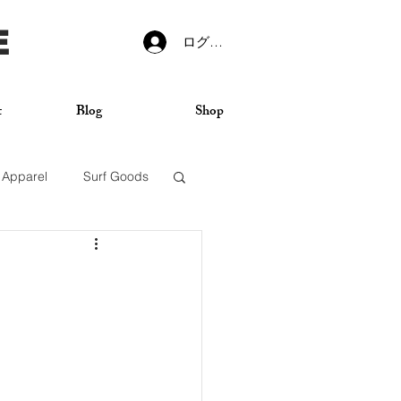
E
ログイン
t
Blog
Shop
Apparel
Surf Goods
VANS
Sticker