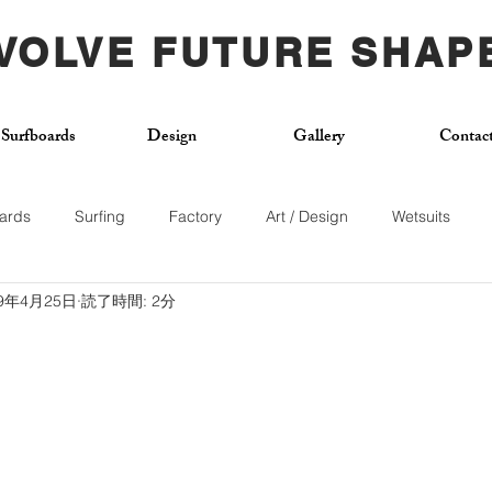
VOLVE FUTURE SHAP
Surfboards
Design
Gallery
Contac
ards
Surfing
Factory
Art / Design
Wetsuits
19年4月25日
読了時間: 2分
Used Board
Surf School
Citywave
Skateboard