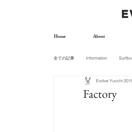
E
Home
About
全ての記事
Information
Surfbo
Evolve Yucchi
20
How To
Photos
Surf Trip
Factory
Dogs