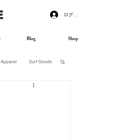
E
ログイン
t
Blog
Shop
Apparel
Surf Goods
VANS
Sticker