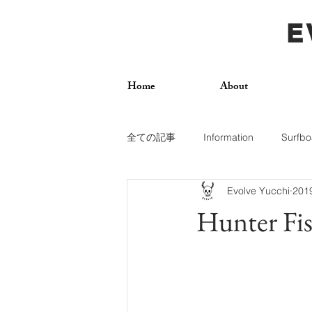
E
Home
About
全ての記事
Information
Surfbo
Evolve Yucchi
20
How To
Photos
Surf Trip
Hunter Fis
Dogs