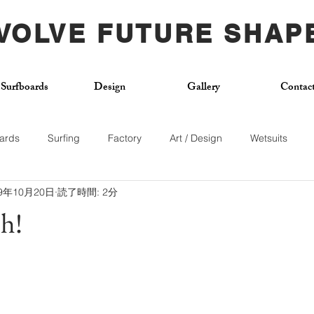
VOLVE FUTURE SHAP
Surfboards
Design
Gallery
Contac
ards
Surfing
Factory
Art / Design
Wetsuits
19年10月20日
読了時間: 2分
Used Board
Surf School
Citywave
Skateboard
h!