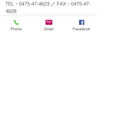
TEL・0475-47-4623 ／ FAX・0475-47-
4628
※ ショールームの営業時間外のお問い
合わせ等（急なリペア等）は、
Phone
Email
Facebook
　上記連絡先にご連絡ください。
ー・ー・ー・ー・ー・ー・ー・ー・
ー・ー・ー・ー・ー・ー・ー・ー・
ー・ー・ー・ー
Surfboards
すべて表示
最新記事