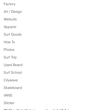
Factory
Art / Design
Wetsuits
Apparel
Surf Goods
How To
Photos
Surf Trip
Used Board
Surf School
Citywave
Skateboard
VANS
Sticker